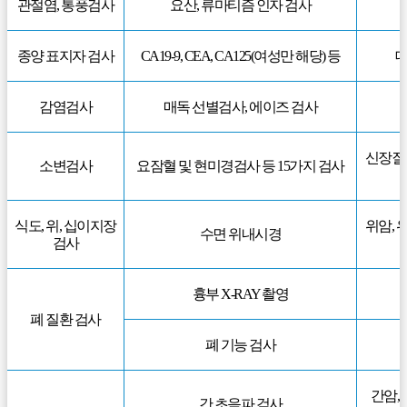
관절염, 통풍검사
요산, 류마티즘 인자 검사
종양 표지자 검사
CA19-9, CEA, CA125(여성만 해당) 등
대
감염검사
매독 선별검사, 에이즈 검사
신장질환
소변검사
요잠혈 및 현미경검사 등 15가지 검사
식도, 위, 십이지장
위암, 
수면 위내시경
검사
흉부 X-RAY 촬영
폐 질환 검사
폐 기능 검사
간암, 
간 초음파 검사