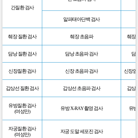
간질환 검사
알파태아단백 검사
췌장 질환 검사
췌장 초음파
췌장암
담낭 질환 검사
담낭 초음파 검사
담낭
신장질환 검사
신장 초음파 검사
신장암,
갑상선 질환 검사
갑상선 초음파 검사
갑상선
유방질환 검사
유방 X-RAY 촬영 검사
유방
(여성만)
자궁질환 검사
자궁 도말 세포진 검사
(여성만)