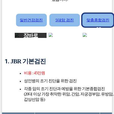
일반건강검진
5대암 검진
맞춤종합검진
01
02
03
장바로
장바로
장바로
기본검진
실버검진
골드검진
1.
JBR 기본검진
비용 : 45만원
성인병의 조기 진단을 위한 검진
각종 암의 조기 진단과 예방을 위한 기본종합검진
(20대 이상 가장 취약한 위암, 간암, 자궁경부암, 유방암,
갑상선암 등)