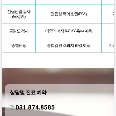
전립선암 검사
전립성 특이 항원(PSA)
전
(남성만)
골밀도 검사
이중에너지 X-RAY 흡수 계측
종합판정
종합검진 결과지 파일 제작
건강
상담및 진료 예약
031.874.8585