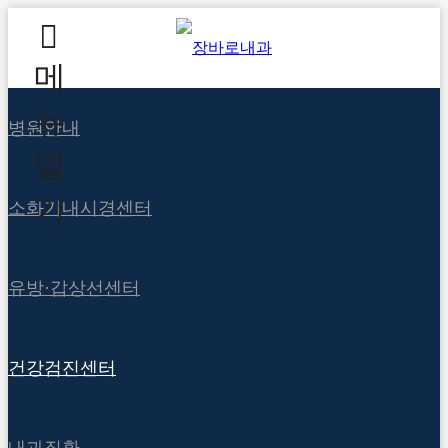
메
뉴
병원안내
열
기
소화기내시경센터
유방·갑상선센터
건강검진센터