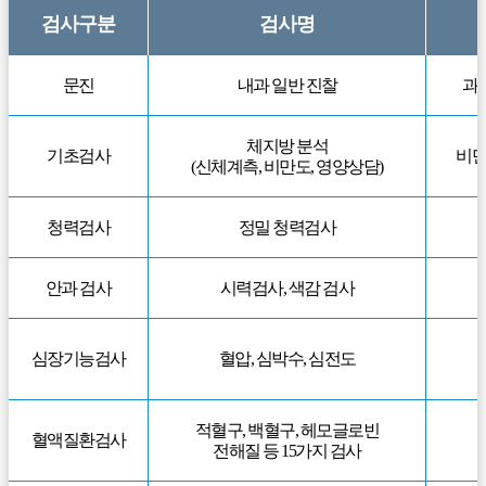
검사구분
검사명
문진
내과 일반 진찰
과거
체지방 분석
기초검사
비만
(신체계측, 비만도, 영양상담)
청력검사
정밀 청력검사
안과 검사
시력검사, 색감 검사
심장기능검사
혈압, 심박수, 심전도
적혈구, 백혈구, 헤모글로빈
혈액질환검사
전해질 등 15가지 검사